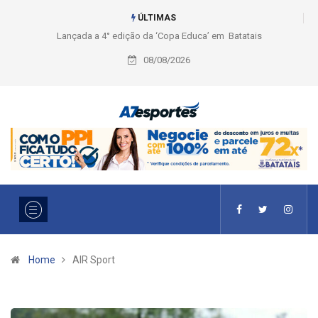
ÚLTIMAS
çada a 4° edição da ‘Copa Educa’ em Batatais
Liga 2026: Equipes rompem co
Ouro e entidade define a 2° fa
08/08/2026
Home
AIR Sport