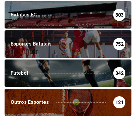
Batatais FC
303
Esportes Batatais
752
Futebol
342
Outros Esportes
121