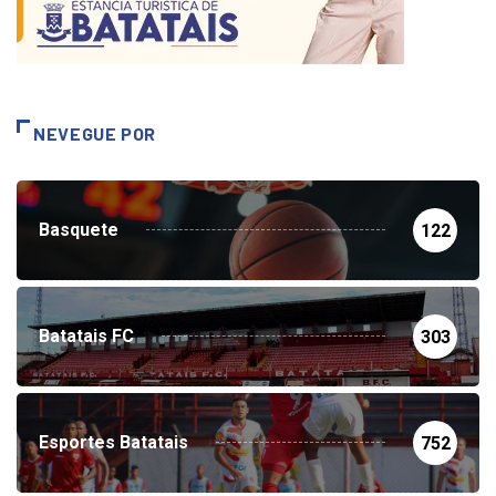
NEVEGUE POR
Basquete
122
Batatais FC
303
Esportes Batatais
752