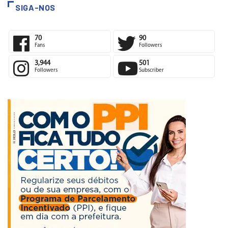
SIGA-NOS
70
90
Fans
Followers
3,944
501
Followers
Subscriber