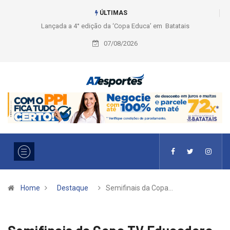
ÚLTIMAS
Liga 2026: Equipes rompem com a LABE na Série Ouro e entidade define
a 2° fase, times e formato
07/08/2026
Home
Destaque
Semifinais da Copa…