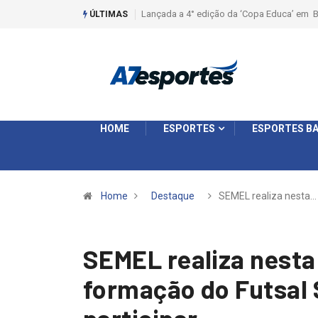
dição da ‘Copa Educa’ em Batatais
Liga 2026: Equipes rompem com a LABE na
ÚLTIMAS
Ouro e entidade define a 2° fase, times e 
HOME
ESPORTES
ESPORTES BA
Home
Destaque
SEMEL realiza nesta…
SEMEL realiza nesta
formação do Futsal 