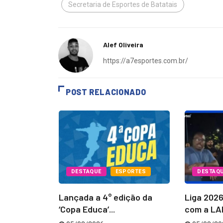
Secretaria de Esportes de Batatais
Alef Oliveira
https://a7esportes.com.br/
POST RELACIONADO
PORTES
DESTAQUE
ESPORTES
DESTAQ
Batatais
Lançada a 4° edição da
Liga 202
...
‘Copa Educa’...
com a LAB