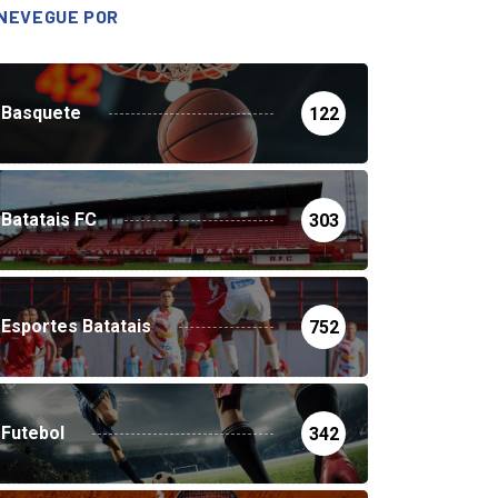
NEVEGUE POR
Basquete
122
Batatais FC
303
Esportes Batatais
752
Futebol
342