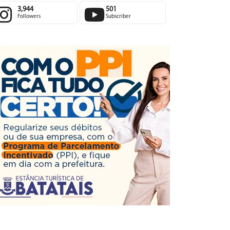
3,944
501
Followers
Subscriber