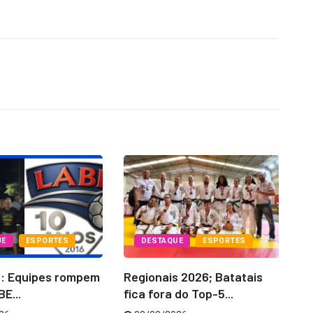
UE
ESPORTES
DESTAQUE
ESPORTES
6: Equipes rompem
Regionais 2026; Batatais
La
E...
fica fora do Top-5...
‘C