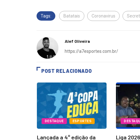
Tags:
Batatais
Coronavirus
Secret
Alef Oliveira
https://a7esportes.com.br/
POST RELACIONADO
PORTES
DESTAQUE
ESPORTES
DESTAQ
Batatais
Lançada a 4° edição da
Liga 202