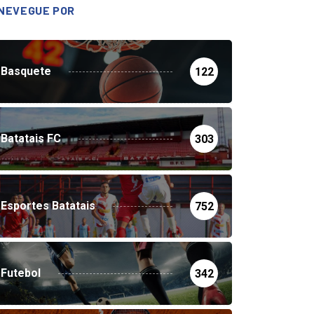
NEVEGUE POR
Basquete
122
Batatais FC
303
Esportes Batatais
752
Futebol
342