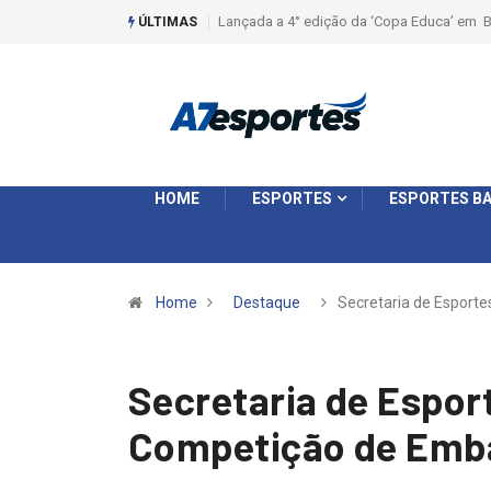
° edição da ‘Copa Educa’ em Batatais
Liga 2026: Equipes rompem com a LABE
ÚLTIMAS
Ouro e entidade define a 2° fase, times 
HOME
ESPORTES
ESPORTES BA
Home
Destaque
Secretaria de Esporte
Secretaria de Espor
Competição de Emb