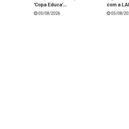
...
‘Copa Educa’...
com a LAB
05/08/2026
05/08/20