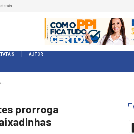
 na Série
e formato
TATAIS
AUTOR
s…
tes prorroga
aixadinhas