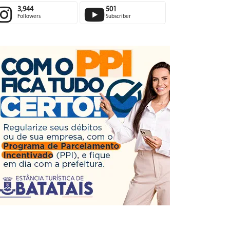
3,944
501
Followers
Subscriber