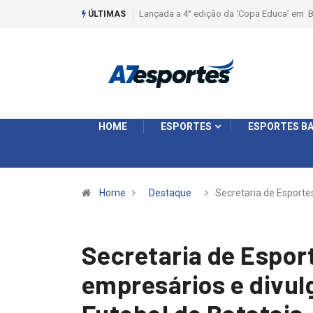
Liga 2026: Equipes rompem com a LABE na S
ÚLTIMAS
HOME
ESPORTES
ESPORTES BA
Home
Destaque
Secretaria de Esporte
Secretaria de Espor
empresários e divul