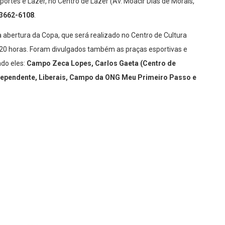
ortes e Lazer, no Centro de Lazer (Av. Moacir Dias de Morais,
3662-6108
.
a abertura da Copa, que será realizado no Centro de Cultura
as 20 horas. Foram divulgados também as praças esportivas e
do eles:
Campo Zeca Lopes, Carlos Gaeta (Centro de
ndependente, Liberais, Campo da ONG Meu Primeiro Passo e