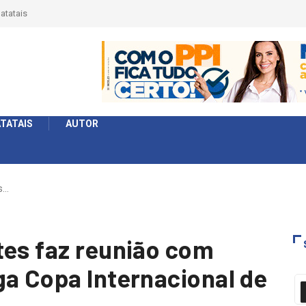
érie Ouro e entidade define a 2° fase, times e formato
TATAIS
AUTOR
s…
tes faz reunião com
ga Copa Internacional de