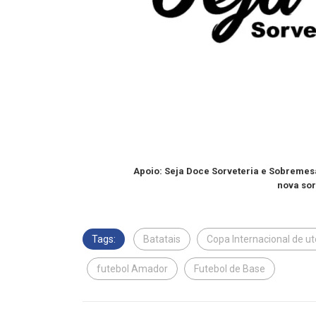
Apoio: Seja Doce Sorveteria e Sobremes
nova sor
Tags:
Batatais
Copa Internacional de ut
futebol Amador
Futebol de Base