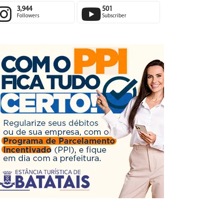
3,944
501
Followers
Subscriber