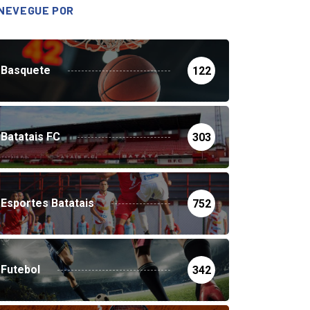
NEVEGUE POR
Basquete
122
Batatais FC
303
Esportes Batatais
752
Futebol
342