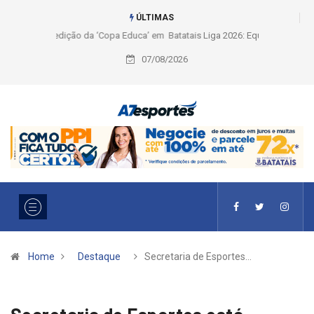
ÚLTIMAS
Liga 2026: Equipes rompem com a LABE na Série Ouro e entidade define
a 2° fase, times e formato
07/08/2026
Home
Destaque
Secretaria de Esportes…