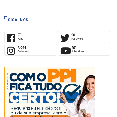
SIGA-NOS
70
90
Fans
Followers
3,944
501
Followers
Subscriber