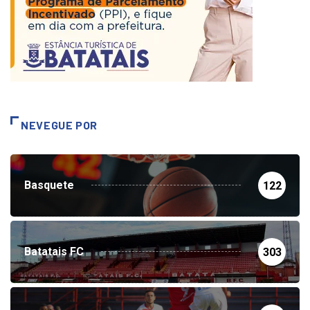
NEVEGUE POR
Basquete
122
Batatais FC
303