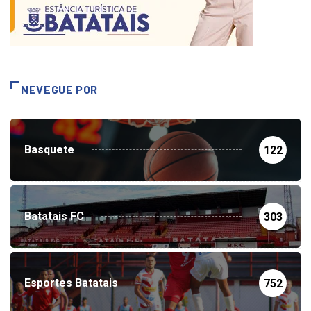
NEVEGUE POR
Basquete
122
Batatais FC
303
Esportes Batatais
752