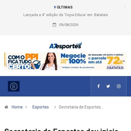
ÚLTIMAS
Liga 2026: Equipes rompem com a LABE na Série Ouro e entidade define
a 2° fase, times e formato
09/08/2026
Home
Esportes
Secretaria de Esportes…