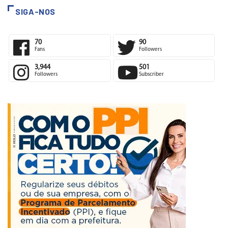
SIGA-NOS
70
90
Fans
Followers
3,944
501
Followers
Subscriber