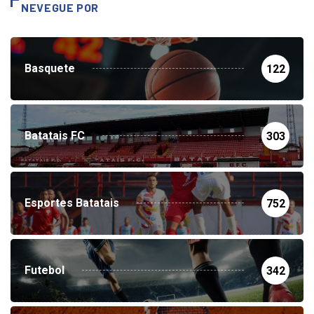
NEVEGUE POR
Basquete
122
Batatais FC
303
Esportes Batatais
752
Futebol
342