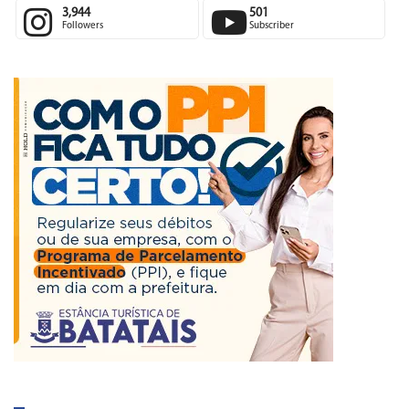
3,944
501
Followers
Subscriber