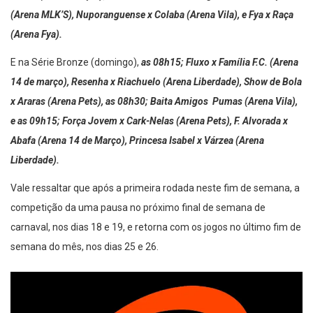
x MR3 (Arena Parças), e as 15h15; Novos Amigos x 14 de Março
(Arena MLK’S), Nuporanguense x Colaba (Arena Vila), e Fya x Raça
(Arena Fya).
E na Série Bronze (domingo),
as 08h15; Fluxo x Família F.C. (Arena
14 de março), Resenha x Riachuelo (Arena Liberdade), Show de Bola
x Araras (Arena Pets), as 08h30; Baita Amigos Pumas (Arena Vila),
e as 09h15; Força Jovem x Cark-Nelas (Arena Pets), F. Alvorada x
Abafa (Arena 14 de Março), Princesa Isabel x Várzea (Arena
Liberdade).
Vale ressaltar que após a primeira rodada neste fim de semana, a
competição da uma pausa no próximo final de semana de
carnaval, nos dias 18 e 19, e retorna com os jogos no último fim de
semana do mês, nos dias 25 e 26.