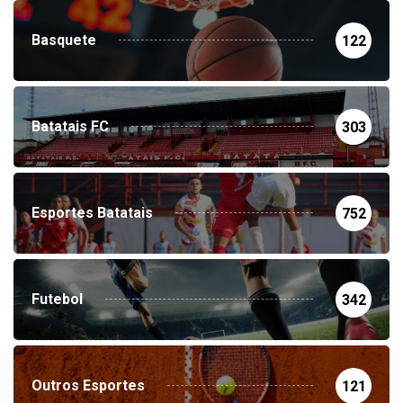
Basquete
122
Batatais FC
303
Esportes Batatais
752
Futebol
342
Outros Esportes
121