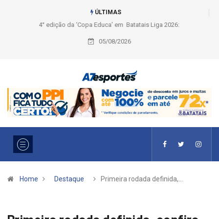
ÚLTIMAS
Liga 2026: Equipes rompem com a LABE na Série Ouro e entidade define
a 2° fase, times e formato
05/08/2026
Home
Destaque
Primeira rodada definida,…