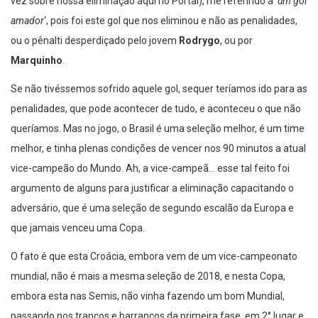
vez sobre nossa eliminação aqui no Portal), me referindo a ‘
um gol
amador
‘, pois foi este gol que nos eliminou e não as penalidades,
ou o pênalti desperdiçado pelo jovem
Rodrygo
, ou por
Marquinho
.
Se não tivéssemos sofrido aquele gol, sequer teríamos ido para as
penalidades, que pode acontecer de tudo, e aconteceu o que não
queríamos. Mas no jogo, o Brasil é uma seleção melhor, é um time
melhor, e tinha plenas condições de vencer nos 90 minutos a atual
vice-campeão do Mundo. Ah, a vice-campeã… esse tal feito foi
argumento de alguns para justificar a eliminação capacitando o
adversário, que é uma seleção de segundo escalão da Europa e
que jamais venceu uma Copa.
O fato é que esta Croácia, embora vem de um vice-campeonato
mundial, não é mais a mesma seleção de 2018, e nesta Copa,
embora esta nas Semis, não vinha fazendo um bom Mundial,
passando nos trancos e barrancos da primeira fase, em 2° lugar e