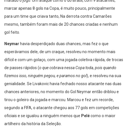
matado o jogo. Um ataque como o do Brasil, com 9 atacantes,
marcar apenas 8 gols na Copa, é muito pouco, principalmente
para um time que criava tanto, Na derrota contra Camarões
mesmo, também foram mais de 20 chances criadas e nenhum
gol feito.
Neymar
havia desperdiçado duas chances, mas fez o que
esperávamos dele, de um craque, resolveu no momento mais
difícil e com um golaço, com uma jogada coletiva rápida, de trocas
de passes rápidos (
o que cobrava nessa Copa toda, pois quando
fizemos isso, ninguém pegou, e paramos no gol
), e resolveu na sua
genialidade. Se Livakovic havia fechado nosso atacante nas duas
chances anteriores, no momento do Gol Neymar então driblou e
tirou o goleiro da jogada e marcou. Marcou e fez um recorde,
segundo a FIFA, o atacante chegou aos 77 gols em competições
oficiais e se igualou a ninguém menos que
Pelé
como o maior
artilheiro da história da Seleção.