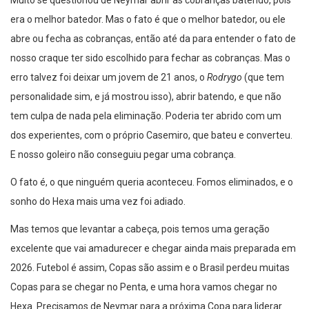
Muito se questionou de Neymar abrir as cobranças batendo, pois
era o melhor batedor. Mas o fato é que o melhor batedor, ou ele
abre ou fecha as cobranças, então até da para entender o fato de
nosso craque ter sido escolhido para fechar as cobranças. Mas o
erro talvez foi deixar um jovem de 21 anos, o
Rodrygo
(que tem
personalidade sim, e já mostrou isso), abrir batendo, e que não
tem culpa de nada pela eliminação. Poderia ter abrido com um
dos experientes, com o próprio Casemiro, que bateu e converteu.
E nosso goleiro não conseguiu pegar uma cobrança.
O fato é, o que ninguém queria aconteceu. Fomos eliminados, e o
sonho do Hexa mais uma vez foi adiado.
Mas temos que levantar a cabeça, pois temos uma geração
excelente que vai amadurecer e chegar ainda mais preparada em
2026. Futebol é assim, Copas são assim e o Brasil perdeu muitas
Copas para se chegar no Penta, e uma hora vamos chegar no
Hexa. Precisamos de Neymar para a próxima Copa para liderar