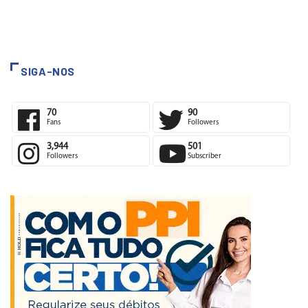
SIGA-NOS
70
90
Fans
Followers
3,944
501
Followers
Subscriber