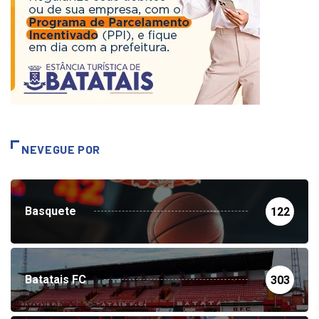
NEVEGUE POR
Basquete
122
Batatais FC
303