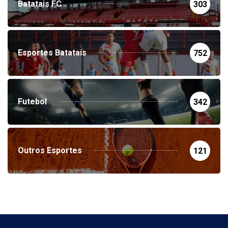
Batatais FC
303
Esportes Batatais
752
Futebol
342
Outros Esportes
121