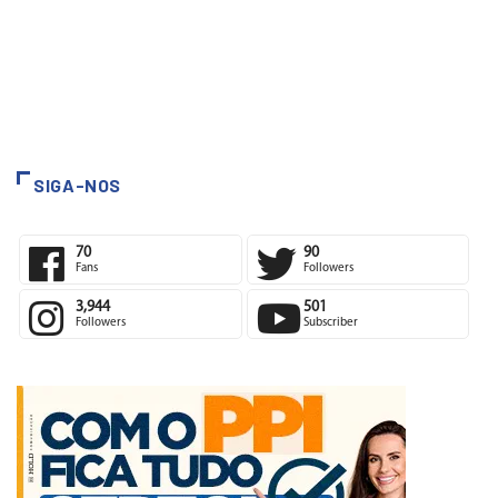
SIGA-NOS
70
90
Fans
Followers
3,944
501
Followers
Subscriber