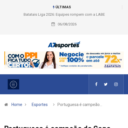
ÚLTIMAS
Liga 2026: Equipes rompem com a LABE na Série Ouro e entidade define
a 2° fase, times e formato
06/08/2026
Home
Esportes
Portuguesa é campeão…