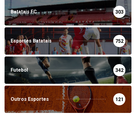
Batatais FC
303
Esportes Batatais
752
Futebol
342
Outros Esportes
121