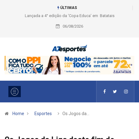
ÚLTIMAS
a’ em Batatais
Liga 2026: Equipes rompem com a LABE na Série
Ouro e entidade define a 2° fase, times e formato
06/08/2026
Home
Esportes
Os Jogos da…