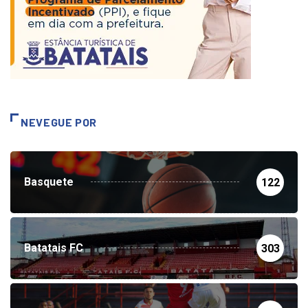
NEVEGUE POR
Basquete
122
Batatais FC
303