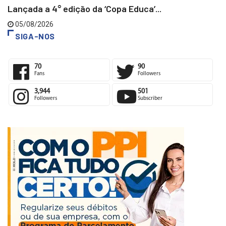
Lançada a 4° edição da ‘Copa Educa’...
05/08/2026
SIGA-NOS
70
90
Fans
Followers
3,944
501
Followers
Subscriber