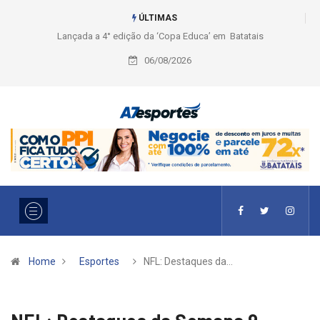
ÚLTIMAS
Liga 2026: Equipes rompem com a LABE na Série Ouro e entidade define
a 2° fase, times e formato
06/08/2026
Home
Esportes
NFL: Destaques da…