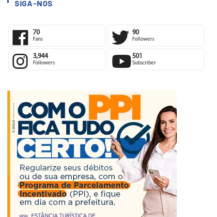
SIGA-NOS
70
90
Fans
Followers
3,944
501
Followers
Subscriber