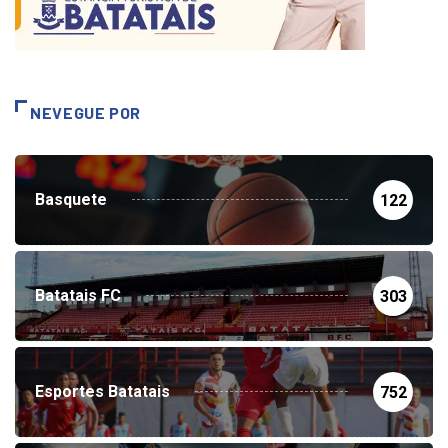
NEVEGUE POR
Basquete
122
Batatais FC
303
Esportes Batatais
752