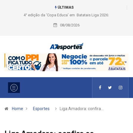
ÚLTIMAS
Liga 2026: Equipes rompem com a LABE na Série Ouro e entidade define
a 2° fase, times e formato
08/08/2026
Home
Esportes
Liga Amadora: confira…