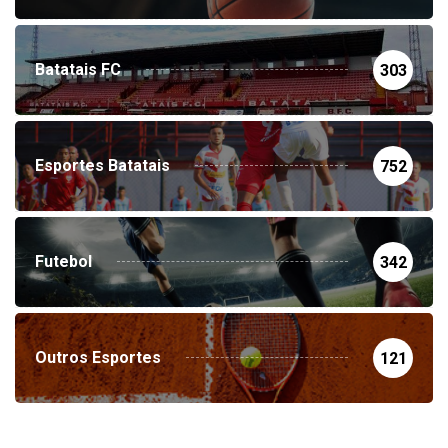
Batatais FC
303
Esportes Batatais
752
Futebol
342
Outros Esportes
121