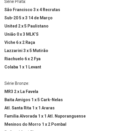
Série Prata:⁣
São Francisco 3 x 4 Recrutas ⁣
Sub-20 5 x 3 14 de Março ⁣
United 2 x 5 Paulistano ⁣
União 0 x 3 MLK’S ⁣
Viche 6 x 2 Raça ⁣
Lazzarini 3 x 5 Mutirão ⁣
Riachuelo 6 x 2 Fya ⁣
Colaba 1 x 1 Levant ⁣
Série Bronze: ⁣
MR3 2 x La Favela ⁣
Baita Amigos 1 x 5 Cark-Nelas ⁣
Atl. Santa Rita 1 x 1 Araras ⁣
Familia Alvorada 1 x 1 Atl. Nuporanguense ⁣
Meninos do Morro 1 x 2 Pombal ⁣