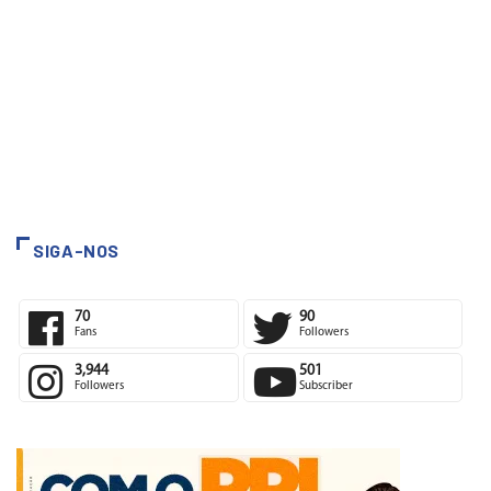
SIGA-NOS
70
90
Fans
Followers
3,944
501
Followers
Subscriber