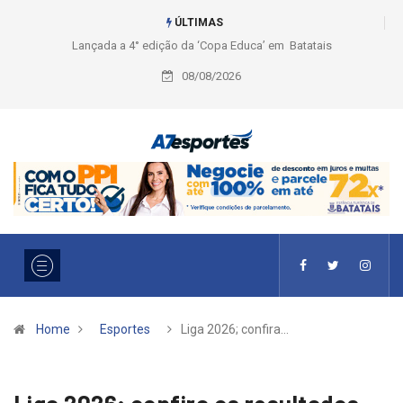
ÚLTIMAS
Liga 2026: Equipes rompem com a LABE na Série Ouro e entidade define
a 2° fase, times e formato
08/08/2026
Home
Esportes
Liga 2026; confira…