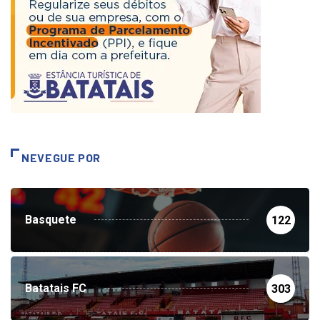
NEVEGUE POR
Basquete
122
Batatais FC
303