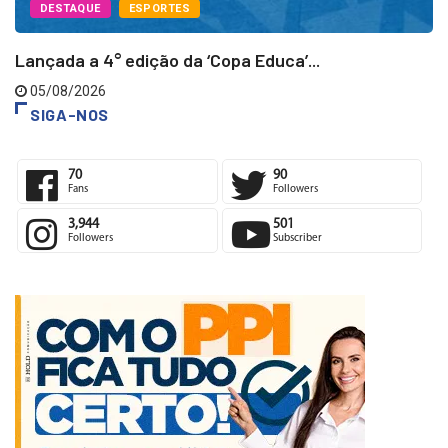
DESTAQUE
ESPORTES
Lançada a 4° edição da ‘Copa Educa’...
05/08/2026
SIGA-NOS
70
90
Fans
Followers
3,944
501
Followers
Subscriber