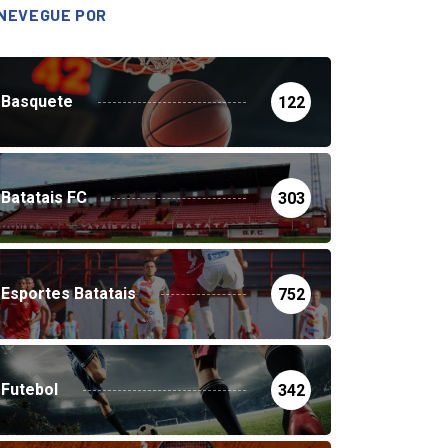
NEVEGUE POR
Basquete
122
Batatais FC
303
Esportes Batatais
752
Futebol
342