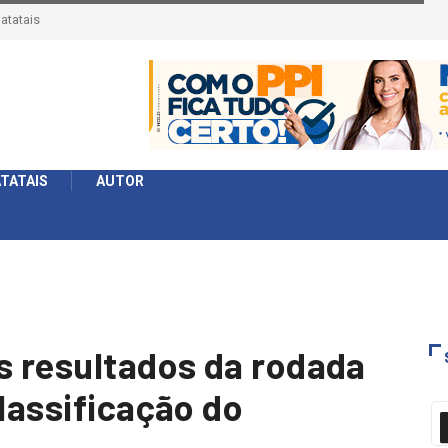
érie Ouro e entidade define a 2° fase, times e formato
TATAIS
AUTOR
os resultados da rodada
classificação do