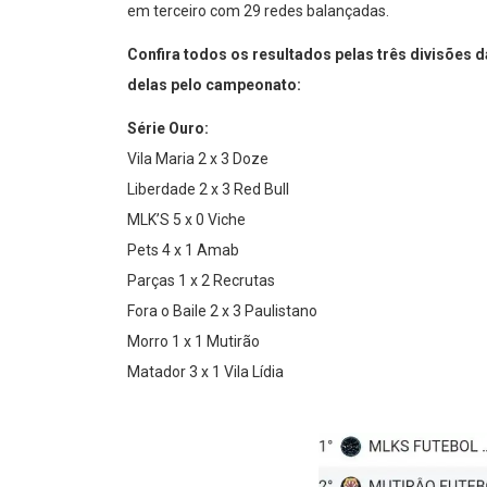
em terceiro com 29 redes balançadas.
Confira todos os resultados pelas três divisões 
delas pelo campeonato:
Série Ouro:
Vila Maria 2 x 3 Doze
Liberdade 2 x 3 Red Bull
MLK’S 5 x 0 Viche
Pets 4 x 1 Amab
Parças 1 x 2 Recrutas
Fora o Baile 2 x 3 Paulistano
Morro 1 x 1 Mutirão
Matador 3 x 1 Vila Lídia