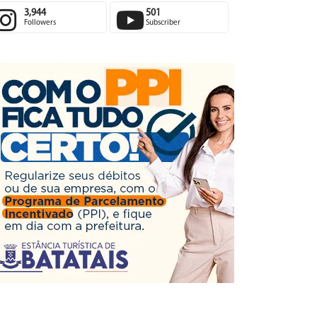
3,944
501
Followers
Subscriber