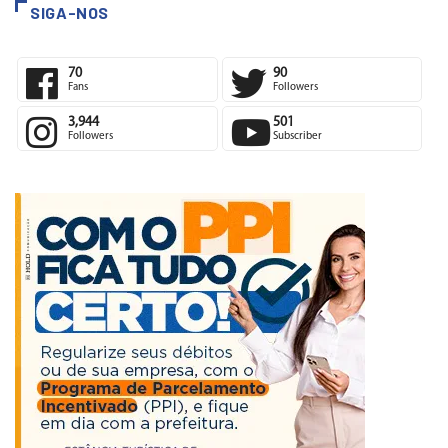
SIGA-NOS
70
90
Fans
Followers
3,944
501
Followers
Subscriber