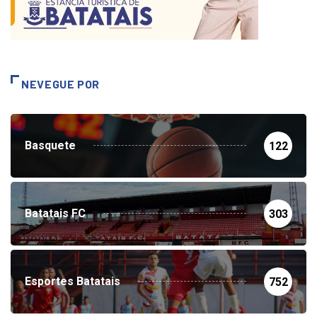
NEVEGUE POR
Basquete
122
Batatais FC
303
Esportes Batatais
752