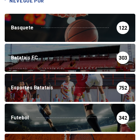
NEVEGUE POR
Basquete
122
Batatais FC
303
Esportes Batatais
752
Futebol
342