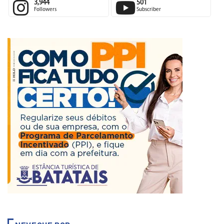
3,944
501
Followers
Subscriber