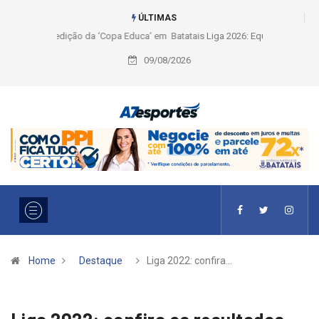
ÚLTIMAS
Liga 2026: Equipes rompem com a LABE na Série Ouro e entidade define
a 2° fase, times e formato
09/08/2026
Home
Destaque
Liga 2022: confira…