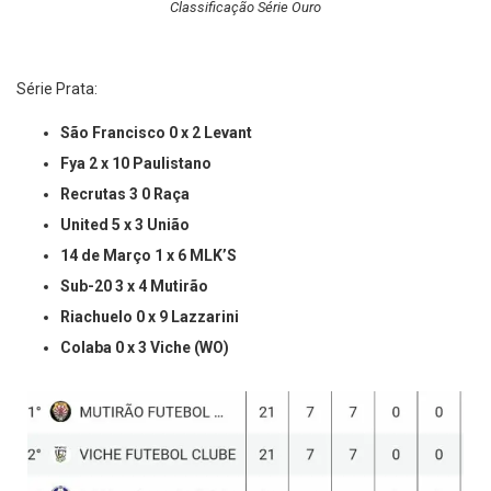
Classificação Série Ouro
Série Prata:
São Francisco 0 x 2 Levant
Fya 2 x 10 Paulistano
Recrutas 3 0 Raça
United 5 x 3 União
14 de Março 1 x 6 MLK’S
Sub-20 3 x 4 Mutirão
Riachuelo 0 x 9 Lazzarini
Colaba 0 x 3 Viche (WO)