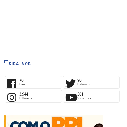
SIGA-NOS
70
90
Fans
Followers
3,944
501
Followers
Subscriber