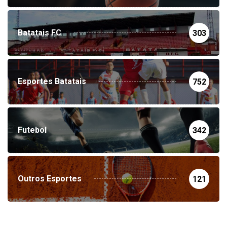
Batatais FC
303
Esportes Batatais
752
Futebol
342
Outros Esportes
121