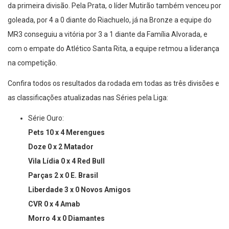
da primeira divisão. Pela Prata, o líder Mutirão também venceu por
goleada, por 4 a 0 diante do Riachuelo, já na Bronze a equipe do
MR3 conseguiu a vitória por 3 a 1 diante da Família Alvorada, e
com o empate do Atlético Santa Rita, a equipe retmou a liderança
na competição.
Confira todos os resultados da rodada em todas as três divisões e
as classificações atualizadas nas Séries pela Liga:
Série Ouro:⁣⁣⁣
Pets 10 x 4 Merengues ⁣⁣
Doze 0 x 2 Matador ⁣⁣
Vila Lídia 0 x 4 Red Bull ⁣⁣
Parças 2 x 0 E. Brasil ⁣⁣
Liberdade 3 x 0 Novos Amigos ⁣⁣
CVR 0 x 4 Amab ⁣⁣
Morro 4 x 0 Diamantes⁣⁣