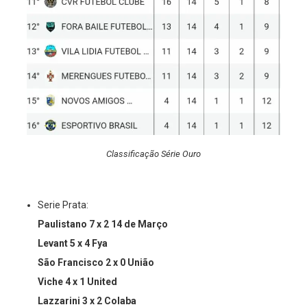
Classificação Série Ouro
Serie Prata: ⁣⁣
Paulistano 7 x 2 14 de Março ⁣⁣
Levant 5 x 4 Fya⁣⁣
São Francisco 2 x 0 União ⁣⁣
Viche 4 x 1 United ⁣⁣
Lazzarini 3 x 2 Colaba ⁣⁣