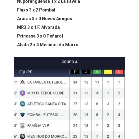
Nuporanguense 1 x 2 La Favela ⁣⁣
Fluxo 3 x 2 Pombal ⁣⁣
Araras 3 x 0 Novos Amigos ⁣⁣
MR3 3 x 1 F. Alvorada ⁣⁣
Princesa 3 x 0 Peñarol ⁣⁣
Abafa 2 x 4 Meninos do Morro