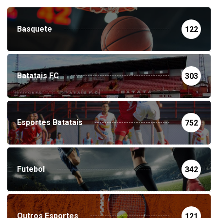
Basquete
122
Batatais FC
303
Esportes Batatais
752
Futebol
342