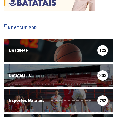
NEVEGUE POR
Basquete
122
Batatais FC
303
Esportes Batatais
752