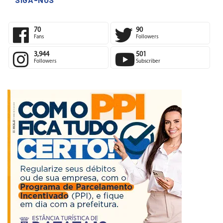
SIGA-NOS
70
90
Fans
Followers
3,944
501
Followers
Subscriber