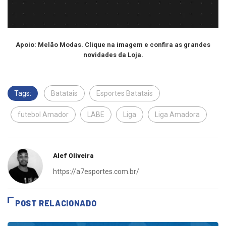
Apoio: Melão Modas. Clique na imagem e confira as grandes
novidades da Loja.
Tags:
Batatais
Esportes Batatais
futebol Amador
LABE
Liga
Liga Amadora
Alef Oliveira
https://a7esportes.com.br/
POST RELACIONADO