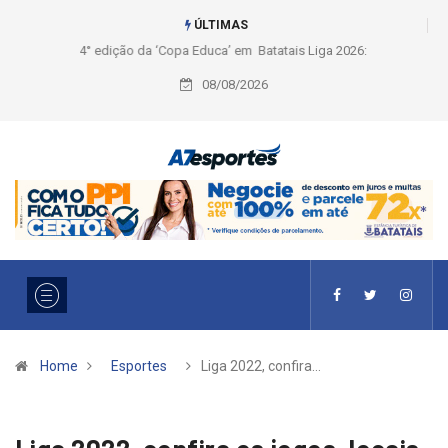
ÚLTIMAS
Liga 2026: Equipes rompem com a LABE na Série Ouro e entidade define
a 2° fase, times e formato
08/08/2026
Home
Esportes
Liga 2022, confira…