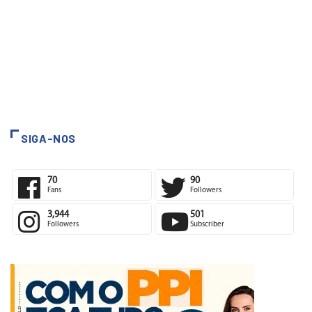
SIGA-NOS
70
90
Fans
Followers
3,944
501
Followers
Subscriber