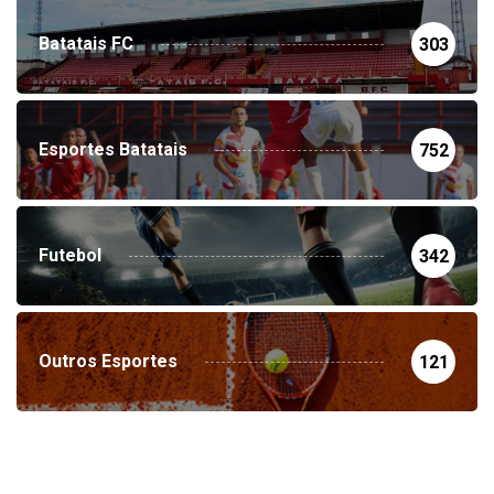
Batatais FC
303
Esportes Batatais
752
Futebol
342
Outros Esportes
121