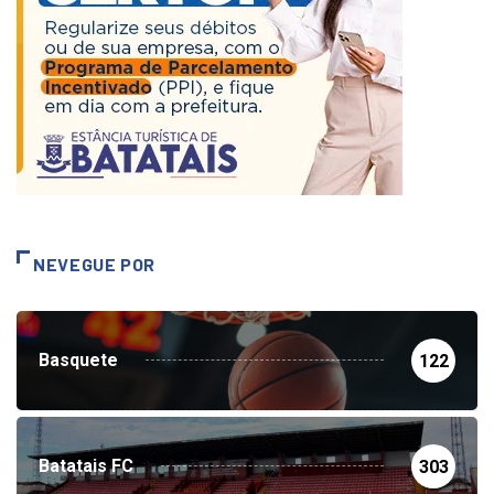
NEVEGUE POR
Basquete
122
Batatais FC
303