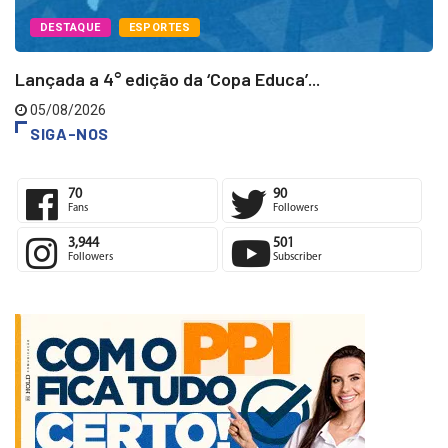
DESTAQUE
ESPORTES
Lançada a 4° edição da ‘Copa Educa’...
05/08/2026
SIGA-NOS
70
90
Fans
Followers
3,944
501
Followers
Subscriber