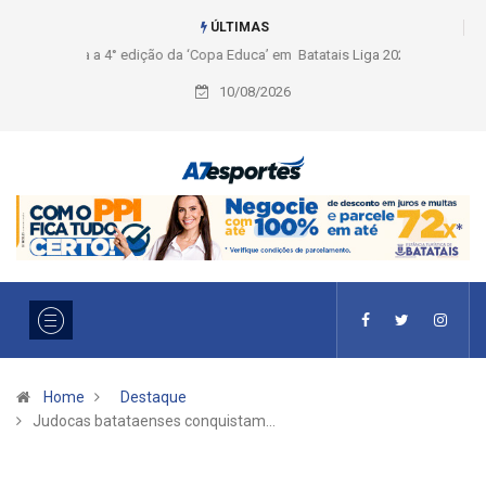
ÚLTIMAS
Liga 2026: Equipes rompem com a LABE na Série Ouro e entidade define
a 2° fase, times e formato
10/08/2026
Home
Destaque
Judocas batataenses conquistam…