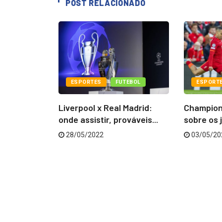
POST RELACIONADO
TEBOL
ESPORTES
FUTEBOL
ESPORT
ga dos
Liverpool x Real Madrid:
Champion
a os...
onde assistir, prováveis...
sobre os j
28/05/2022
03/05/20