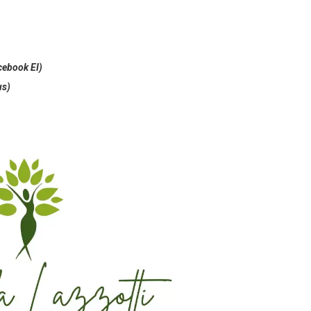
ebook EI)⁣
us)