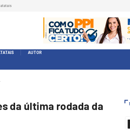
érie Ouro e entidade define a 2° fase, times e formato
TATAIS
AUTOR
…
s da última rodada da