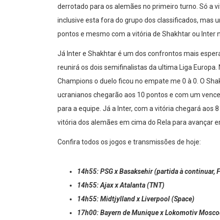
derrotado para os alemães no primeiro turno. Só a vi
inclusive esta fora do grupo dos classificados, mas u
pontos e mesmo com a vitória de Shakhtar ou Inter n
Já Inter e Shakhtar é um dos confrontos mais espera
reunirá os dois semifinalistas da ultima Liga Europa.
Champions o duelo ficou no empate me 0 à 0. O Shak
ucranianos chegarão aos 10 pontos e com um venced
para a equipe. Já a Inter, com a vitória chegará aos 
vitória dos alemães em cima do Rela para avançar 
Confira todos os jogos e transmissões de hoje:
14h55: PSG x Basaksehir (partida à continuar, F
14h55: Ajax x Atalanta (TNT)⁣
14h55: Midtjylland x Liverpool (Space)⁣
17h00: Bayern de Munique x Lokomotiv Moscou 