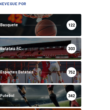
NEVEGUE POR
Basquete
122
Batatais FC
303
Esportes Batatais
752
Futebol
342