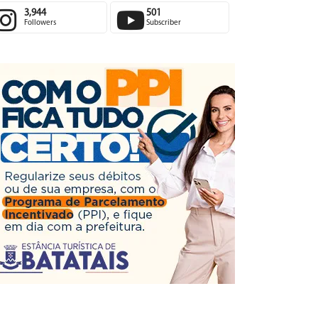
3,944
501
Followers
Subscriber