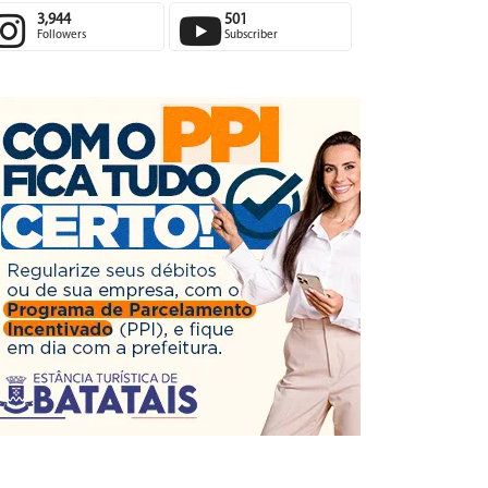
3,944
501
Followers
Subscriber