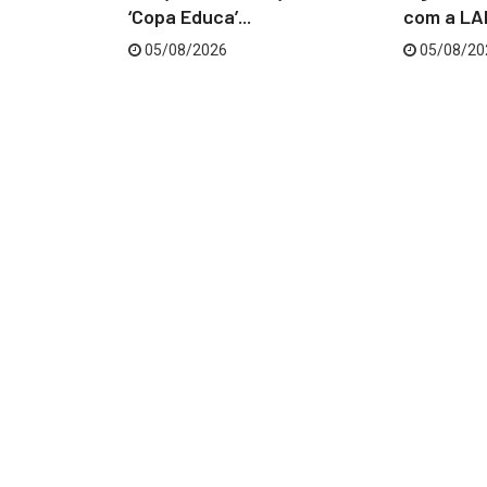
...
‘Copa Educa’...
com a LAB
05/08/2026
05/08/20