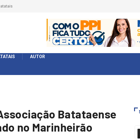
 Série
ormato
TATAIS
AUTOR
 Associação Batataense
ado no Marinheirão