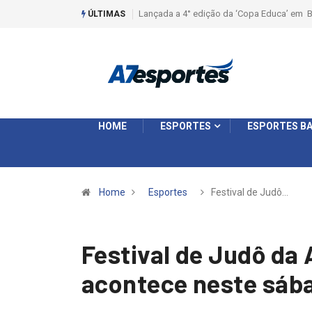
dição da ‘Copa Educa’ em Batatais
Liga 2026: Equipes rompem com a LABE na
ÚLTIMAS
Ouro e entidade define a 2° fase, times e f
HOME
ESPORTES
ESPORTES BA
Home
Esportes
Festival de Judô…
Festival de Judô da
acontece neste sáb