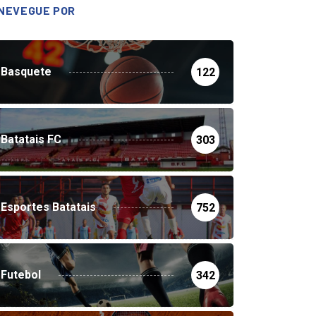
NEVEGUE POR
Basquete
122
Batatais FC
303
Esportes Batatais
752
Futebol
342