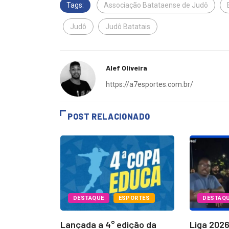
Tags:
Associação Batataense de Judô
Judô
Judô Batatais
Alef Oliveira
https://a7esportes.com.br/
POST RELACIONADO
PORTES
DESTAQUE
ESPORTES
DESTAQ
Batatais
Lançada a 4° edição da
Liga 202