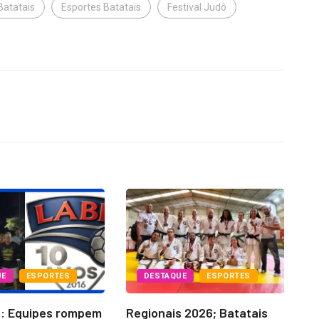
Batatais
Esportes Batatais
Festival Judô
UE
ESPORTES
DESTAQUE
ESPORTES
6: Equipes rompem
Regionais 2026; Batatais
La