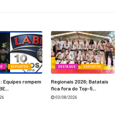
UE
ESPORTES
DESTAQUE
ESPORTES
6: Equipes rompem
Regionais 2026; Batatais
La
E...
fica fora do Top-5...
‘C
26
03/08/2026