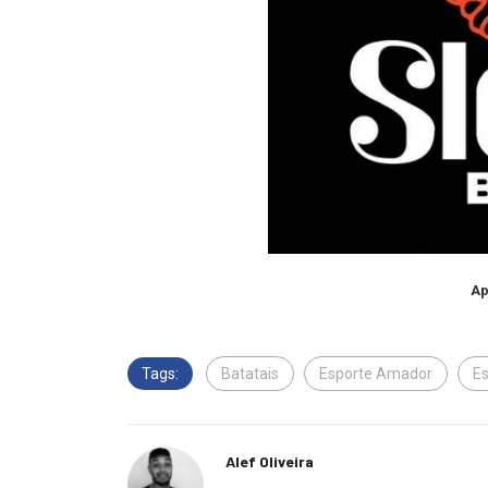
Ap
Tags:
Batatais
Esporte Amador
Es
Alef Oliveira