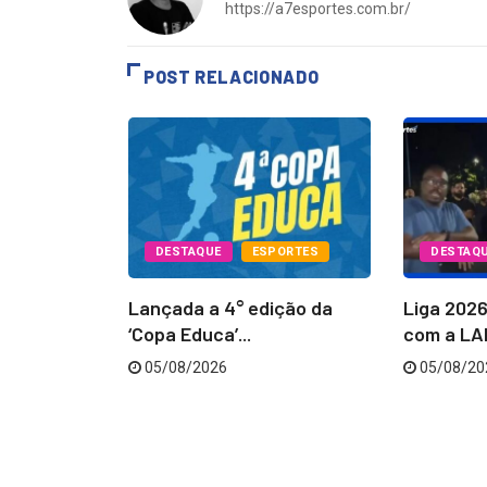
https://a7esportes.com.br/
POST RELACIONADO
PORTES
DESTAQUE
ESPORTES
DESTAQ
Batatais
Lançada a 4° edição da
Liga 202
...
‘Copa Educa’...
com a LAB
05/08/2026
05/08/20