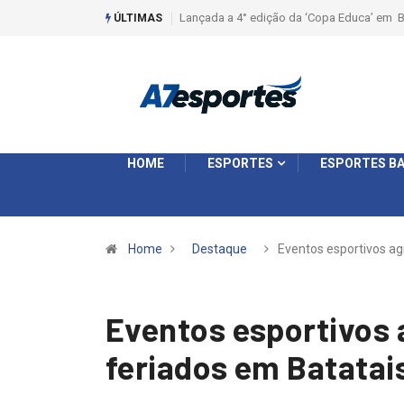
Liga 2026: Equipes rompem com a LABE na S
ÚLTIMAS
HOME
ESPORTES
ESPORTES BA
Home
Destaque
Eventos esportivos a
Eventos esportivos 
feriados em Batatai