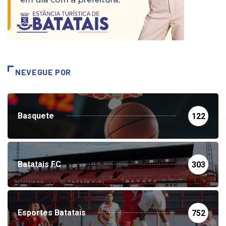
NEVEGUE POR
Basquete
122
Batatais FC
303
Esportes Batatais
752