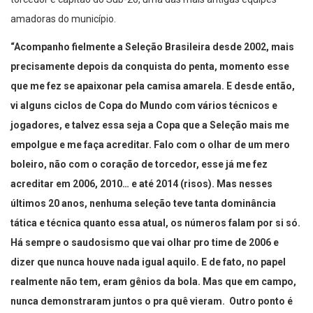
torcedor e capitão do Sub-20, uma das mais antigas equipes
amadoras do município.
“Acompanho fielmente a Seleção Brasileira desde 2002, mais
precisamente depois da conquista do penta, momento esse
que me fez se apaixonar pela camisa amarela. E desde então,
vi alguns ciclos de Copa do Mundo com vários técnicos e
jogadores, e talvez essa seja a Copa que a Seleção mais me
empolgue e me faça acreditar. Falo com o olhar de um mero
boleiro, não com o coração de torcedor, esse já me fez
acreditar em 2006, 2010… e até 2014 (risos). Mas nesses
últimos 20 anos, nenhuma seleção teve tanta dominância
tática e técnica quanto essa atual, os números falam por si só.
Há sempre o saudosismo que vai olhar pro time de 2006 e
dizer que nunca houve nada igual aquilo. E de fato, no papel
realmente não tem, eram gênios da bola. Mas que em campo,
nunca demonstraram juntos o pra quê vieram. Outro ponto é