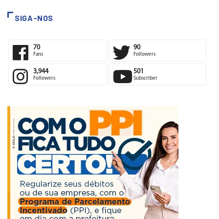
SIGA-NOS
70
90
Fans
Followers
3,944
501
Followers
Subscriber