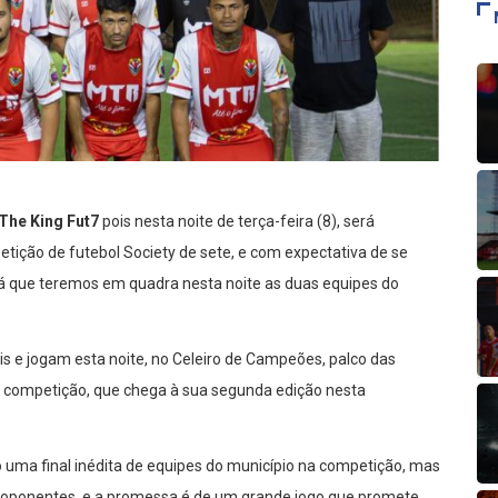
The King Fut7
pois nesta noite de terça-feira (8), será
etição de futebol Society de sete, e com expectativa de se
á que teremos em quadra nesta noite as duas equipes do
is e jogam esta noite, no Celeiro de Campeões, palco das
da competição, que chega à sua segunda edição nesta
o uma final inédita de equipes do município na competição, mas
us oponentes, e a promessa é de um grande jogo que promete