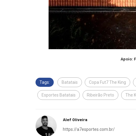
Apoio: 
Tags:
Batatais
Copa Fut7 The King
Esportes Batatais
Ribeirão Preto
The K
Alef Oliveira
https://a7esportes.com.br/