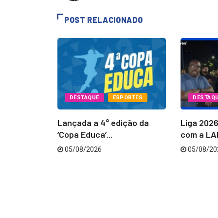
POST RELACIONADO
PORTES
DESTAQUE
ESPORTES
DESTAQ
Batatais
Lançada a 4° edição da
Liga 202
...
‘Copa Educa’...
com a LAB
05/08/2026
05/08/20