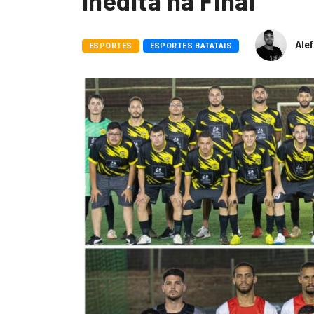
inédita na Final
Alef
ESPORTES
ESPORTES BATATAIS