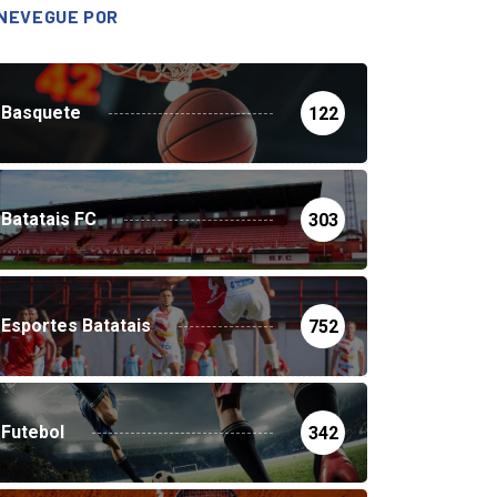
NEVEGUE POR
Basquete
122
Batatais FC
303
Esportes Batatais
752
Futebol
342