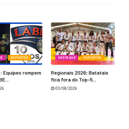
UE
ESPORTES
DESTAQUE
ESPORTES
6: Equipes rompem
Regionais 2026; Batatais
La
E...
fica fora do Top-5...
‘C
26
03/08/2026