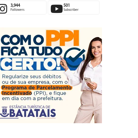
3,944
501
Followers
Subscriber