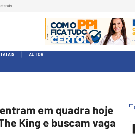
érie Ouro e entidade define a 2° fase, times e formato
TATAIS
AUTOR
 entram em quadra hoje
 The King e buscam vaga