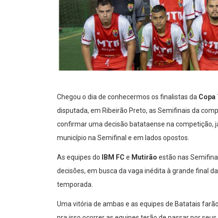
Chegou o dia de conhecermos os finalistas da
Copa 
disputada, em Ribeirão Preto, as Semifinais da comp
confirmar uma decisão batataense na competição, j
município na Semifinal e em lados opostos.
As equipes do
IBM FC
e
Mutirão
estão nas Semifina
decisões, em busca da vaga inédita à grande final 
temporada.
Uma vitória de ambas e as equipes de Batatais farã
pra isso ocorrer as equipes terão de passar por se