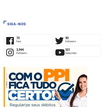
SIGA-NOS
70
90
Fans
Followers
3,944
501
Followers
Subscriber