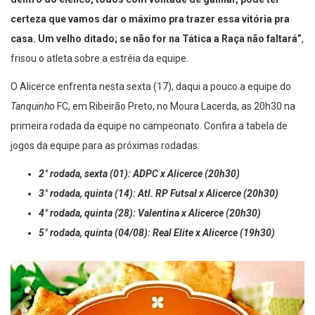
dentro do elenco, todos com vontade de ganhar, pode ter
certeza que vamos dar o máximo pra trazer essa vitória pra
casa. Um velho ditado; se não for na Tática a Raça não faltará”
,
frisou o atleta sobre a estréia da equipe.
O Alicerce enfrenta nesta sexta (17), daqui a pouco a equipe do
Tanquinho
FC, em Ribeirão Preto, no Moura Lacerda, as 20h30 na
primeira rodada da equipe no campeonato. Confira a tabela de
jogos da equipe para as próximas rodadas:
2° rodada, sexta (01): ADPC x Alicerce (20h30)
3° rodada, quinta (14): Atl. RP Futsal x Alicerce (20h30)
4° rodada, quinta (28): Valentina x Alicerce (20h30)
5° rodada, quinta (04/08): Real Elite x Alicerce (19h30)