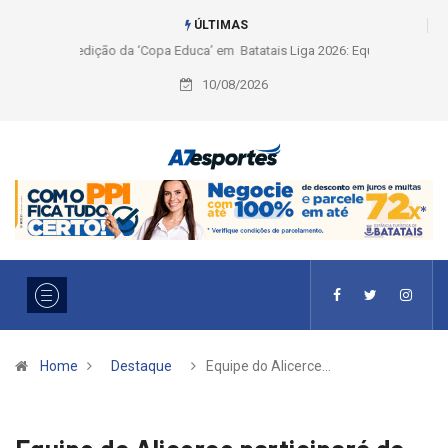
ÚLTIMAS
Liga 2026: Equipes rompem com a LABE na Série Ouro e entidade define
a 2° fase, times e formato
10/08/2026
Home
Destaque
Equipe do Alicerce…