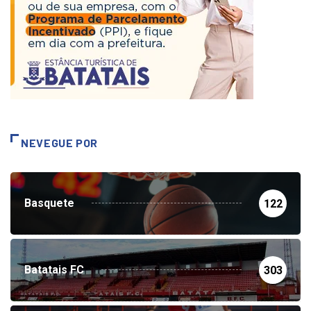
NEVEGUE POR
Basquete
122
Batatais FC
303