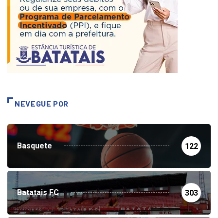
NEVEGUE POR
Basquete
122
Batatais FC
303