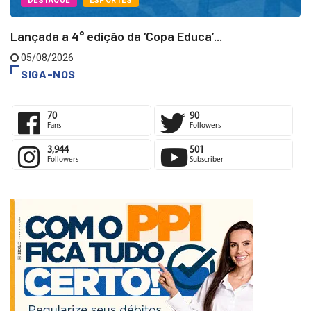
DESTAQUE
ESPORTES
Lançada a 4° edição da ‘Copa Educa’...
05/08/2026
SIGA-NOS
70
90
Fans
Followers
3,944
501
Followers
Subscriber