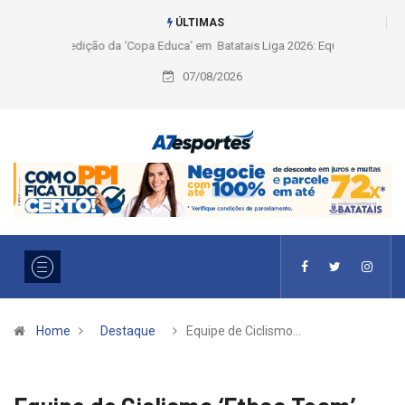
ÚLTIMAS
Liga 2026: Equipes rompem com a LABE na Série Ouro e entidade define
a 2° fase, times e formato
07/08/2026
Home
Destaque
Equipe de Ciclismo…