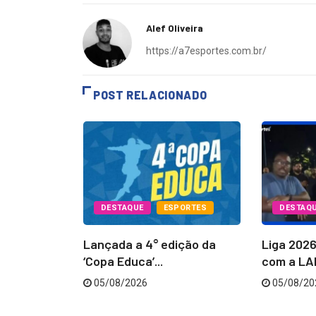
Alef Oliveira
https://a7esportes.com.br/
POST RELACIONADO
DCAST
DESTAQUE
ESPORTES
DESTAQ
m Amigos,
Lançada a 4° edição da
Liga 202
‘Copa Educa’...
com a LAB
05/08/2026
05/08/20