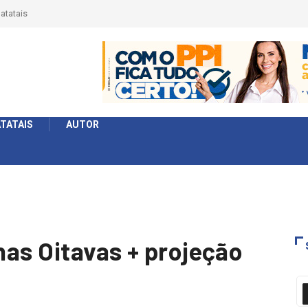
quipes rompem com a LABE na Série
de define a 2° fase, times e formato
TATAIS
AUTOR
 nas Oitavas + projeção