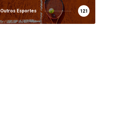
Outros Esportes
121
DESTAQUE
ESPORTES
DESTAQUE
ESPORTES
nçada a 4° edição da
Liga 2026: Equipes rompe
opa Educa’...
com a LABE...
05/08/2026
05/08/2026