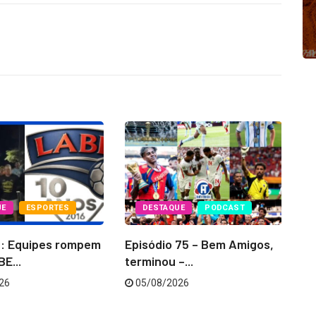
UE
ESPORTES
DESTAQUE
PODCAST
6: Equipes rompem
Episódio 75 – Bem Amigos,
La
E...
terminou –...
‘C
26
05/08/2026