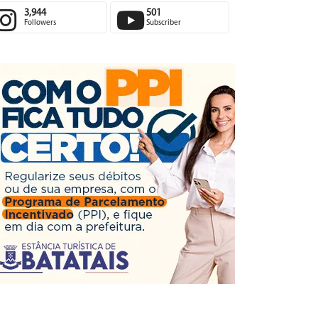
3,944
501
Followers
Subscriber