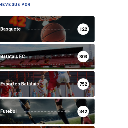
NEVEGUE POR
Basquete
122
Batatais FC
303
Esportes Batatais
752
Futebol
342