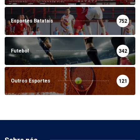
Esportes Batatais
752
Futebol
342
Outros Esportes
121
Sobre nós