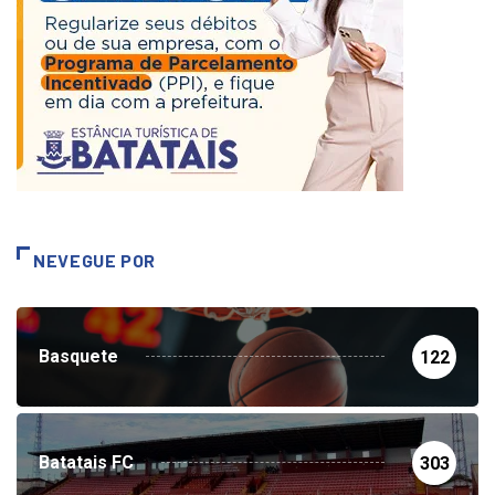
NEVEGUE POR
Basquete
122
Batatais FC
303