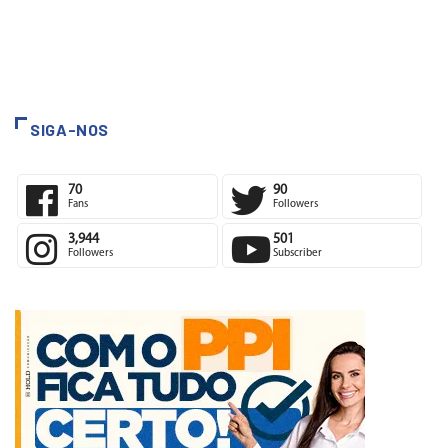
SIGA-NOS
70
90
Fans
Followers
3,944
501
Followers
Subscriber