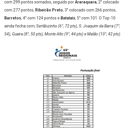
com 299 pontos somados, seguido por
Araraquara
, 2° colocado
com 277 pontos,
Ribeirão Preto
, 3° colocado com 266 pontos,
Barretos
, 4° com 124 pontos e
Batatais
, 5° com 101. O Top-10
ainda fecha com; S
ertãozinho (6°, 72 pts), S. Joaquim da Barra (7°,
54), Guaira (8°, 50 pts), Monte Alto (9°, 44 pts) e Matão (10°, 42 pts)
.