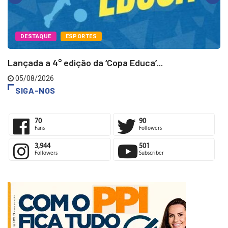
DESTAQUE
ESPORTES
Lançada a 4° edição da ‘Copa Educa’...
05/08/2026
SIGA-NOS
70
90
Fans
Followers
3,944
501
Followers
Subscriber