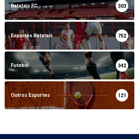
Batatais FC
303
Esportes Batatais
752
Futebol
342
Outros Esportes
121