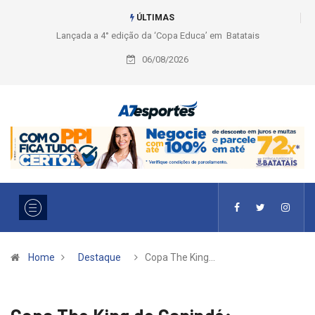
ÚLTIMAS
Liga 2026: Equipes rompem com a LABE na Série Ouro e entidade define
a 2° fase, times e formato
06/08/2026
Home
Destaque
Copa The King…