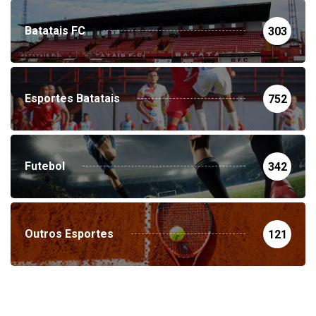
Batatais FC
303
Esportes Batatais
752
Futebol
342
Outros Esportes
121