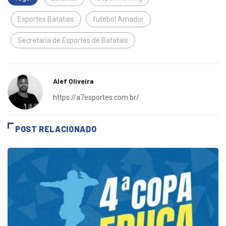
Tags:
Batatais
Copa The King
Esportes Batatais
futebol Amador
Secretaria de Esportes de Batatais
Alef Oliveira
https://a7esportes.com.br/
POST RELACIONADO