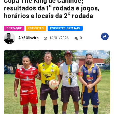
Copa The King de Canindé;
resultados da 1° rodada e jogos,
horários e locais da 2° rodada
DESTAQUE
ESPORTES
ESPORTES BATATAIS
Alef Oliveira
14/01/2026
0