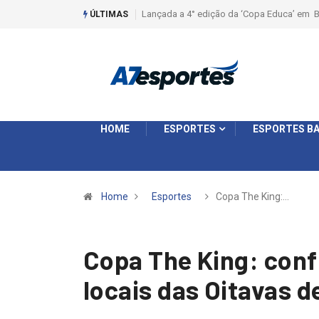
Liga 2026: Equipes rompem com a LABE na S
ÚLTIMAS
HOME
ESPORTES
ESPORTES BA
Home
Esportes
Copa The King:…
Copa The King: confi
locais das Oitavas d