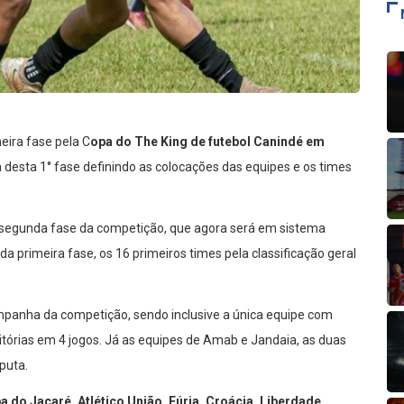
eira fase pela C
opa do The King de futebol Canindé em
a desta 1° fase definindo as colocações das equipes e os times
a segunda fase da competição, que agora será em sistema
a primeira fase, os 16 primeiros times pela classificação geral
anha da competição, sendo inclusive a única equipe com
itórias em 4 jogos. Já as equipes de Amab e Jandaia, as duas
puta.
do Jacaré, Atlético União, Fúria, Croácia, Liberdade,