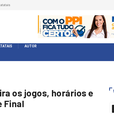
érie Ouro e entidade define a 2° fase, times e formato
TATAIS
AUTOR
ra os jogos, horários e
e Final