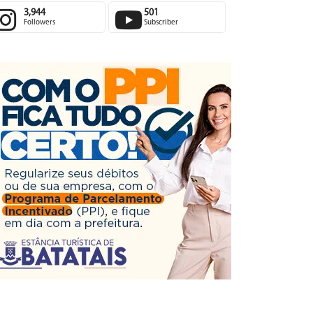
3,944
501
Followers
Subscriber