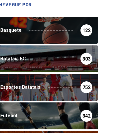
NEVEGUE POR
Basquete
122
Batatais FC
303
Esportes Batatais
752
Futebol
342