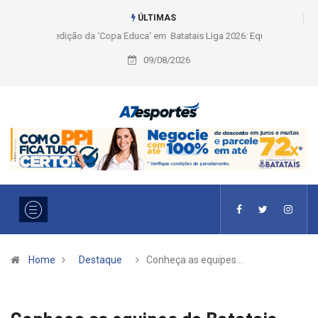
ÚLTIMAS
Liga 2026: Equipes rompem com a LABE na Série Ouro e entidade define
a 2° fase, times e formato
09/08/2026
Home
Destaque
Conheça as equipes…