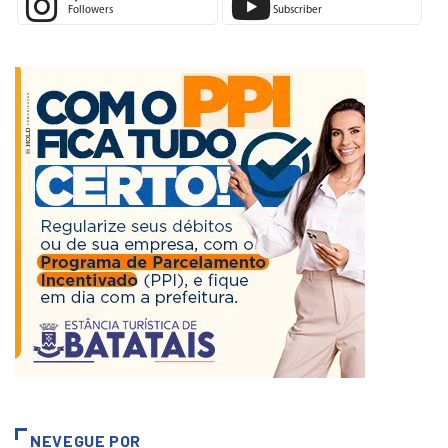
3,944
501
Followers
Subscriber