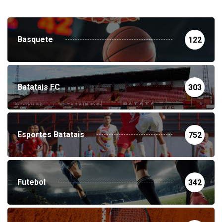
NEVEGUE POR
Basquete
122
Batatais FC
303
Esportes Batatais
752
Futebol
342