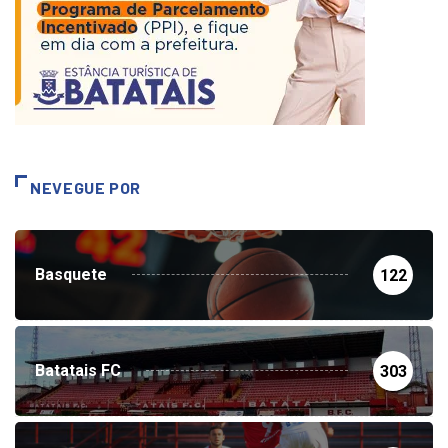
NEVEGUE POR
Basquete
122
Batatais FC
303