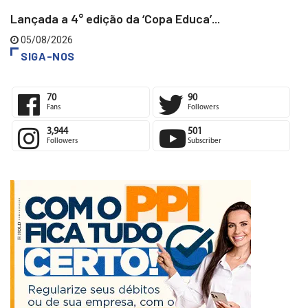
Lançada a 4° edição da ‘Copa Educa’...
05/08/2026
SIGA-NOS
70
90
Fans
Followers
3,944
501
Followers
Subscriber