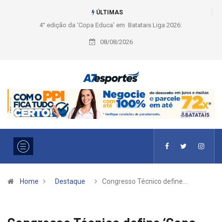
ÚLTIMAS
Liga 2026: Equipes rompem com a LABE na Série Ouro e entidade define
a 2° fase, times e formato
08/08/2026
Home
Destaque
Congresso Técnico define…