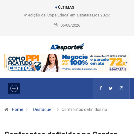
ÚLTIMAS
Liga 2026: Equipes rompem com a LABE na Série Ouro e entidade define
a 2° fase, times e formato
06/08/2026
Home
Destaque
Confrontos definidos no…