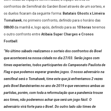
Com todas as equipes confirmadas, a equipe definiu os
confrontos de Semifinal do Garden Bowl através de um sorteio, e
os duelos ficaram da seguinte forma:
Batatais Ghosts x Limeira
Tomahawk
, no primeiro confronto, definido para o horário das
08h00
da manhã e, logo após, definido para as
10 horas
teremos
o outro confronto entre
Atibaia Super Charges e Cronos
Football
.
“No último sábado realizamos o sorteio dos confrontos do Bowl
que acontecerá na nossa cidade no dia 27/03. Serão jogos com
times experientes, todos participantes do Campeonato Paulista de
Flag e que podemos esperar grandes jogos. O nosso adversário na
semifinal será o Tomahawk, time este que já enfrentamos 2 vezes
pelo Bowl Bandeirantes no ano de 2019 e que vencemos ambas as
partidas, porém, com toda a reformulação que a pandemia trouxe
aos times, não poderemos achar que será um jogo fácil. O
adversário virá forte para o Bowl. Do outro lado são times de