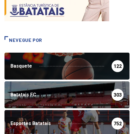
NEVEGUE POR
Basquete
122
Batatais FC
303
Esportes Batatais
752