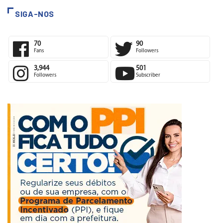
SIGA-NOS
70
90
Fans
Followers
3,944
501
Followers
Subscriber