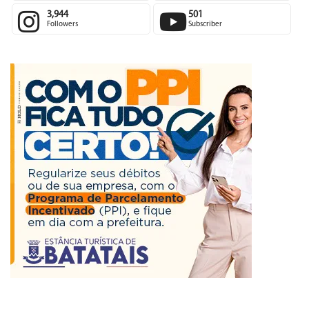
3,944
501
Followers
Subscriber