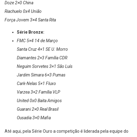
Doze 2×0 China
Riachuelo 0x4 União
Força Jovem 3×4 Santa Rita
Série Bronze:
FMC 5×4 14 de Março
Santa Cruz 4×1 SE U. Morro
Diamantes 2×3 Família CDR
Neguim Sorvetes 3×1 São Luís
Jardim Simara 6×3 Pumas
Cark-Nelas 5×1 Fluxo
Varzea 3×2 Família VLP
United 0x0 Baita Amigos
Guarani 2×0 Real Brasil
Ousadia 3×0 Mafia
Até aqui, pela Série Ouro a competição é liderada pela equipe do