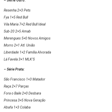
– Série Ouro:
Resenha 2×3 Pets
Fya 1×5 Red Bull
Vila Maria 7×2 Red Bull Ideal
Sub-20 2×5 Amab
Merengues 5×0 Novos Amigos
Morro 2×1 Atl. União
Liberdade 1×2 Família Alvorada
Lá Favela 3×1 MLK’S
– Série Prata:
São Francisco 1×3 Matador
Raça 2×7 Parças
Fora o Baile 2×0 Desbara
Princesa 3×5 Nova Geração
Abafa 1×3 Colaba