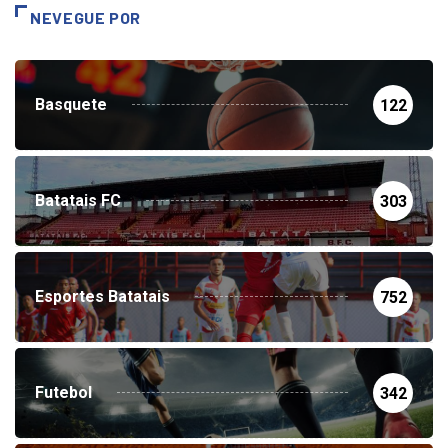
NEVEGUE POR
Basquete
122
Batatais FC
303
Esportes Batatais
752
Futebol
342