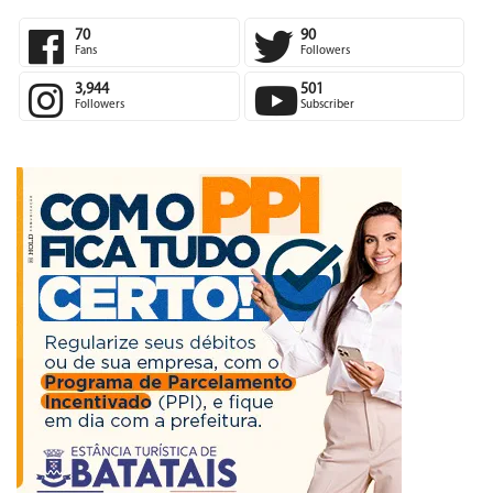
70
90
Fans
Followers
3,944
501
Followers
Subscriber