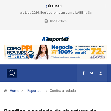
ÚLTIMAS
Liga 2026: Equipes rompem com a LABE na Série Ouro e entidade define
a 2° fase, times e formato
06/08/2026
Home
Esportes
Confira a rodada…