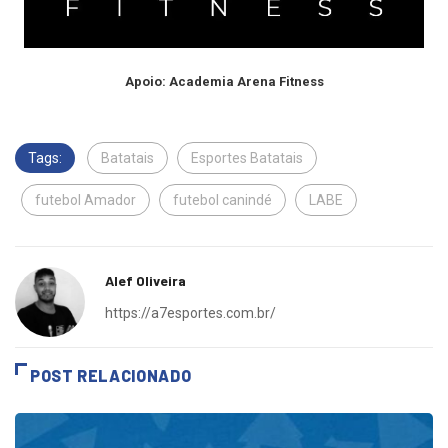
Apoio: Academia Arena Fitness
Tags:
Batatais
Esportes Batatais
futebol Amador
futebol canindé
LABE
Alef Oliveira
https://a7esportes.com.br/
POST RELACIONADO