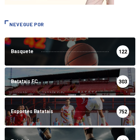
NEVEGUE POR
Basquete
122
Batatais FC
303
Esportes Batatais
752