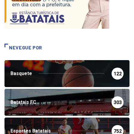
NEVEGUE POR
Basquete
122
Batatais FC
303
Esportes Batatais
752