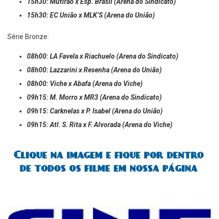
15h30: Mutirão x Esp. Brasil (Arena do Sindicato)
15h30: EC União x MLK’S (Arena do União)
Série Bronze:
08h00: LA Favela x Riachuelo (Arena do Sindicato)
08h00: Lazzarini x Resenha (Arena do União)
08h00: Viche x Abafa (Arena do Viche)
09h15: M. Morro x MR3 (Arena do Sindicato)
09h15: Carknelas x P. Isabel (Arena do União)
09h15: Atl. S. Rita x F. Alvorada (Arena do Viche)