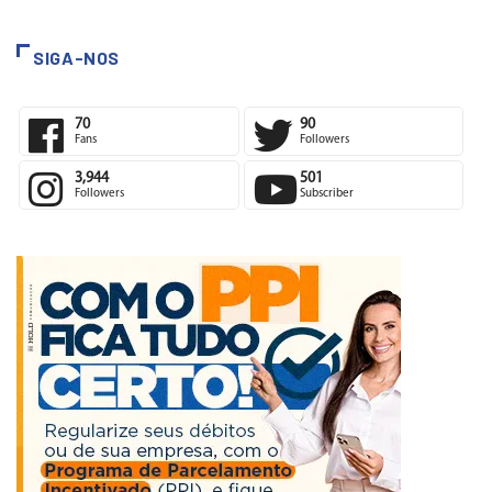
SIGA-NOS
70
90
Fans
Followers
3,944
501
Followers
Subscriber