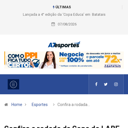
ÚLTIMAS
Liga 2026: Equipes rompem com a LABE na Série Ouro e entidade define
a 2° fase, times e formato
07/08/2026
Home
Esportes
Confira a rodada…