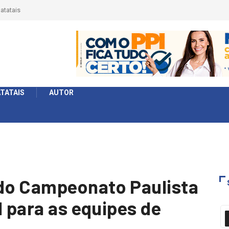
érie Ouro e entidade define a 2° fase, times e formato
TATAIS
AUTOR
do Campeonato Paulista
l para as equipes de