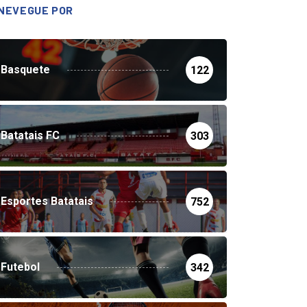
NEVEGUE POR
Basquete
122
Batatais FC
303
Esportes Batatais
752
Futebol
342