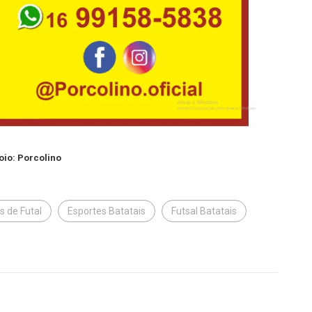
oio: Porcolino
s de Futal
Esportes Batatais
Futsal Batatais