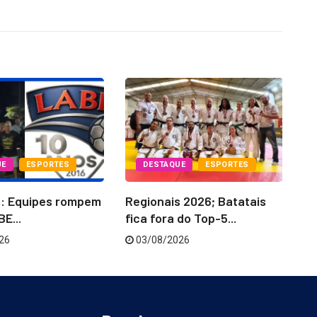
UE
ESPORTES
DESTAQUE
ESPORTES
6: Equipes rompem
Regionais 2026; Batatais
La
E...
fica fora do Top-5...
‘C
26
03/08/2026