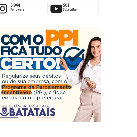
3,944
501
Followers
Subscriber