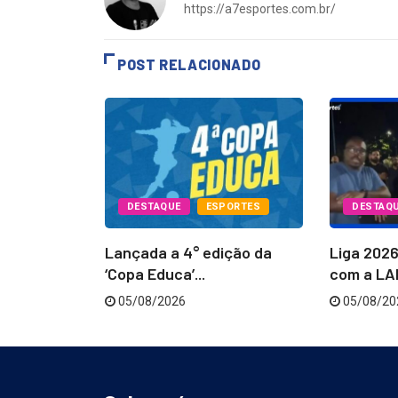
https://a7esportes.com.br/
POST RELACIONADO
PORTES
DESTAQUE
ESPORTES
DESTAQ
Batatais
Lançada a 4° edição da
Liga 202
...
‘Copa Educa’...
com a LAB
05/08/2026
05/08/20