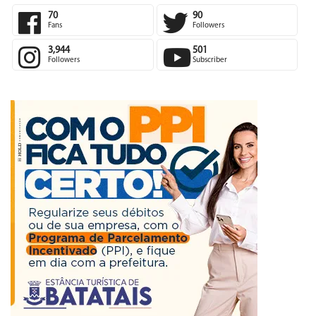
70
90
Fans
Followers
3,944
501
Followers
Subscriber