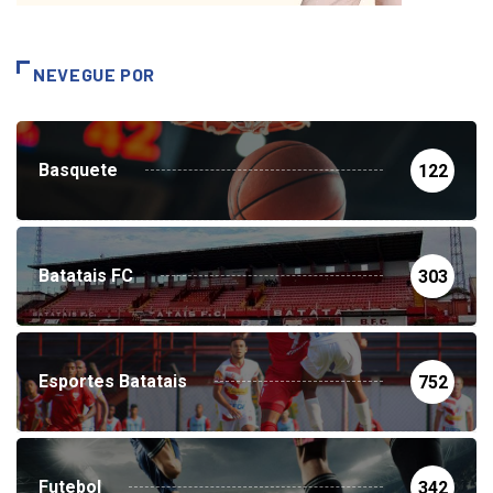
NEVEGUE POR
Basquete
122
Batatais FC
303
Esportes Batatais
752