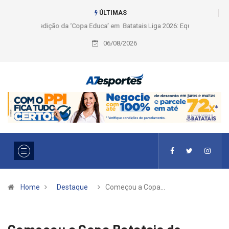
ÚLTIMAS
Liga 2026: Equipes rompem com a LABE na Série Ouro e entidade define
a 2° fase, times e formato
06/08/2026
Home
Destaque
Começou a Copa…