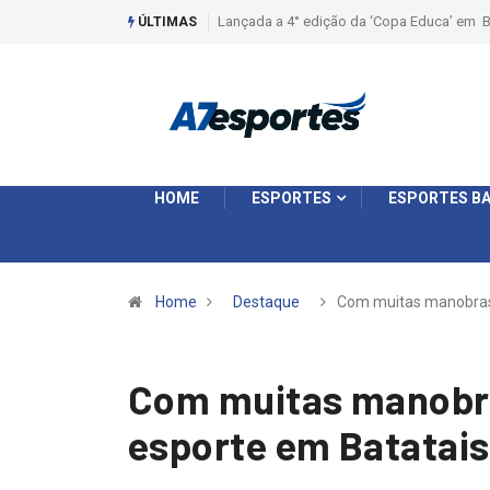
Liga 2026: Equipes rompem com a LABE na S
ÚLTIMAS
HOME
ESPORTES
ESPORTES BA
Home
Destaque
Com muitas manobra
Com muitas manobras
esporte em Batatais