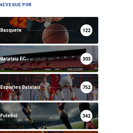
NEVEGUE POR
Basquete
122
Batatais FC
303
Esportes Batatais
752
Futebol
342