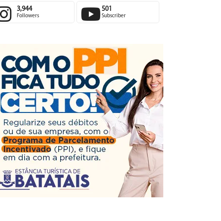
3,944
501
Followers
Subscriber