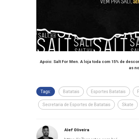
Apoio: Salt For Men. A loja toda com 15% de desc
as no
Tags:
Batatais
Esportes Batatais
Secretaria de Esportes de Batatais
Skate
Alef Oliveira