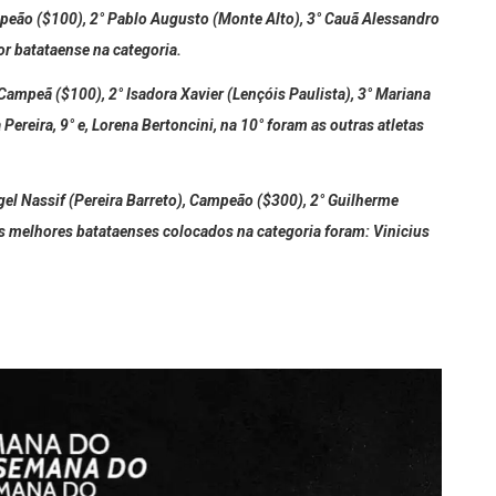
ampeão ($100), 2° Pablo Augusto (Monte Alto), 3° Cauã Alessandro
or batataense na categoria.
Campeã ($100), 2° Isadora Xavier (Lençóis Paulista), 3° Mariana
Pereira, 9° e, Lorena Bertoncini, na 10° foram as outras atletas
el Nassif (Pereira Barreto), Campeão ($300), 2° Guilherme
 Os melhores batataenses colocados na categoria foram: Vinicius