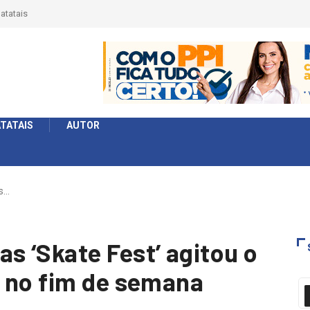
érie Ouro e entidade define a 2° fase, times e formato
TATAIS
AUTOR
s…
 ‘Skate Fest’ agitou o
 no fim de semana