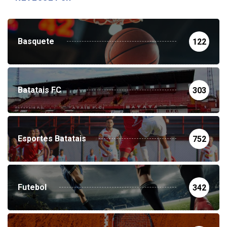
NEVEGUE POR
Basquete
122
Batatais FC
303
Esportes Batatais
752
Futebol
342