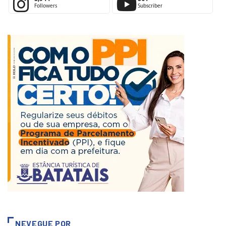
3,944
501
Followers
Subscriber