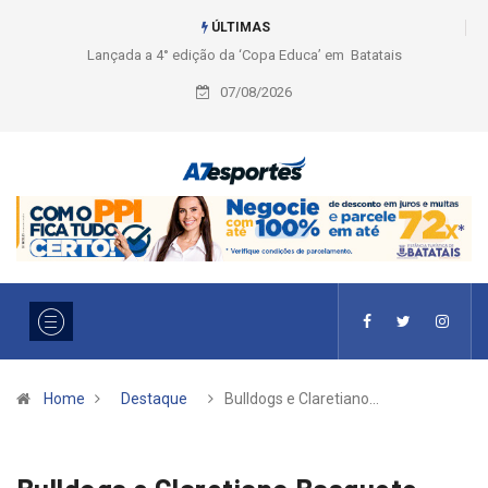
ÚLTIMAS
Liga 2026: Equipes rompem com a LABE na Série Ouro e entidade define
a 2° fase, times e formato
07/08/2026
Home
Destaque
Bulldogs e Claretiano…