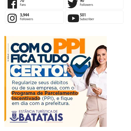
70
90
Fans
Followers
3,944
501
Followers
Subscriber