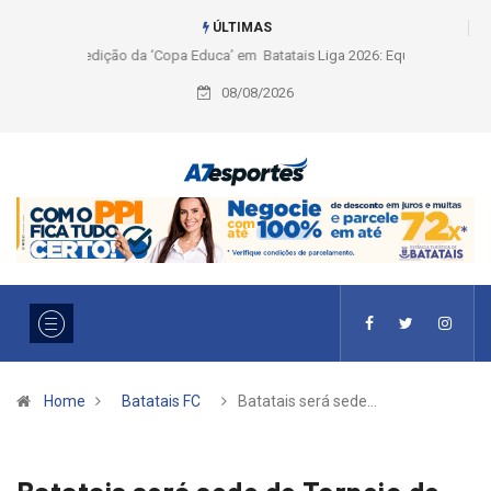
ÚLTIMAS
Liga 2026: Equipes rompem com a LABE na Série Ouro e entidade define
a 2° fase, times e formato
08/08/2026
Home
Batatais FC
Batatais será sede…