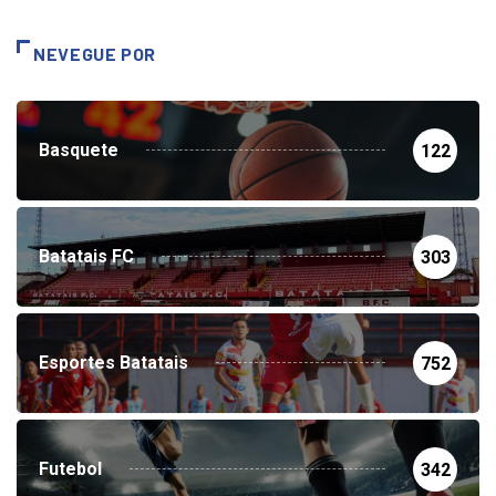
NEVEGUE POR
Basquete
122
Batatais FC
303
Esportes Batatais
752
Futebol
342