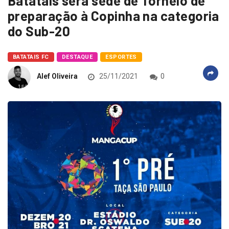
Batatais será sede de Torneio de
preparação à Copinha na categoria
do Sub-20
BATATAIS FC
DESTAQUE
ESPORTES
Alef Oliveira
25/11/2021
0