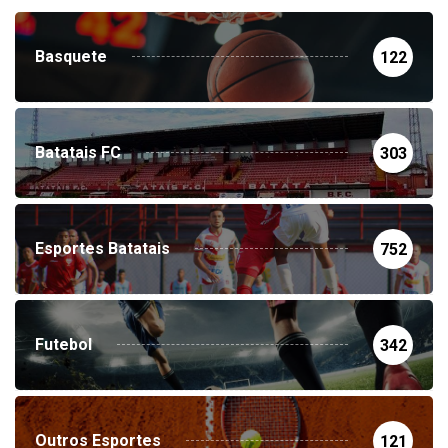
Basquete
122
Batatais FC
303
Esportes Batatais
752
Futebol
342