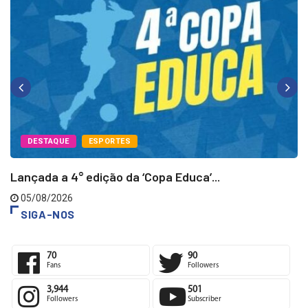
DESTAQUE
ESPORTES
Lançada a 4° edição da ‘Copa Educa’...
05/08/2026
SIGA-NOS
70
90
Fans
Followers
3,944
501
Followers
Subscriber