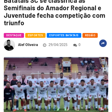
Batatais SC se classifica as
Semifinais do Amador Regional e
Juventude fecha competição com
triunfo
DESTAQUE
ESPORTES
ESPORTES BATATAIS
REGIÃO
Alef Oliveira
29/04/2025
0