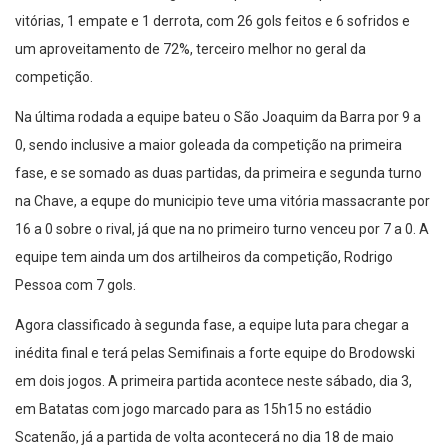
se classificando em 2° lugar no Grupo A, com 13 pontos, tendo 4
vitórias, 1 empate e 1 derrota, com 26 gols feitos e 6 sofridos e
um aproveitamento de 72%, terceiro melhor no geral da
competição.
Na última rodada a equipe bateu o São Joaquim da Barra por 9 a
0, sendo inclusive a maior goleada da competição na primeira
fase, e se somado as duas partidas, da primeira e segunda turno
na Chave, a equpe do municipio teve uma vitória massacrante por
16 a 0 sobre o rival, já que na no primeiro turno venceu por 7 a 0. A
equipe tem ainda um dos artilheiros da competição, Rodrigo
Pessoa com 7 gols.
Agora classificado à segunda fase, a equipe luta para chegar a
inédita final e terá pelas Semifinais a forte equipe do Brodowski
em dois jogos. A primeira partida acontece neste sábado, dia 3,
em Batatas com jogo marcado para as 15h15 no estádio
Scatenão, já a partida de volta acontecerá no dia 18 de maio