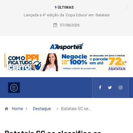
ÚLTIMAS
Liga 2026: Equipes rompem com a LABE na Série Ouro e entidade define
a 2° fase, times e formato
07/08/2026
Home
Destaque
Batatais SC se…