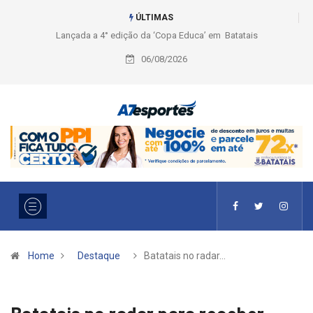
ÚLTIMAS
Liga 2026: Equipes rompem com a LABE na Série Ouro e entidade define
a 2° fase, times e formato
06/08/2026
Home
Destaque
Batatais no radar…