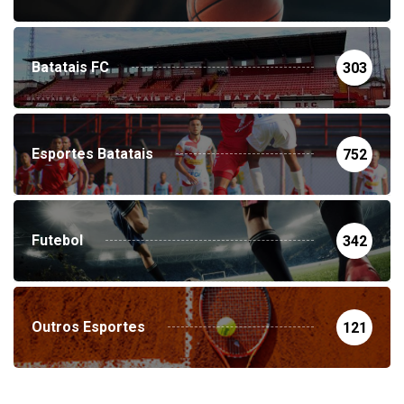
Batatais FC
303
Esportes Batatais
752
Futebol
342
Outros Esportes
121