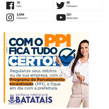
70
90
Fans
Followers
3,944
501
Followers
Subscriber