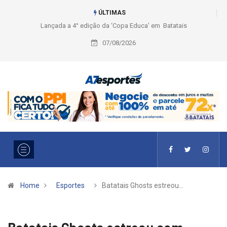
ÚLTIMAS
Liga 2026: Equipes rompem com a LABE na Série Ouro e entidade define
a 2° fase, times e formato
07/08/2026
Home
Esportes
Batatais Ghosts estreou…