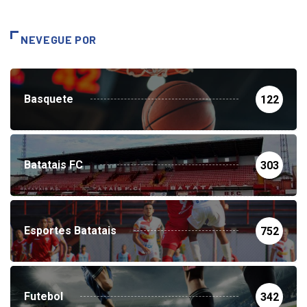
NEVEGUE POR
Basquete
122
Batatais FC
303
Esportes Batatais
752
Futebol
342